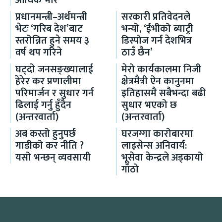
प्रधानमन्त्री–अर्थमन्त्री
सरकारी प्रतिवेदनले
भेटः ‘गरिब देश’बाट
भन्यो, ‘ईभीको ब्याट्री
स्तरोन्नित हुने समय ३
डिस्पोज गर्न देशभित्र
वर्ष थप गरिने
ठाउँ छैन’
घट्दो जनसङ्ख्यालाई
मेरो कार्यकालमा निजी
हेरेर कर प्रणालीमा
क्षेत्रमैत्री ऐन कानुनमा
परिमार्जन र सुधार गर्न
इतिहासमै सबैभन्दा बढी
ढिलाई गर्नु हुँदैन
सुधार भएको छ
(अन्तरवार्ता)
(अन्तरवार्ता)
अब कस्तो हुनुपर्छ
घरजग्गा कारोबारमा
गाडीको कर नीति ?
लाइसेन्स अनिवार्य:
यसो भन्छन् व्यवसायी
भूसेवा केन्द्रले अड्कायो
गाँठो