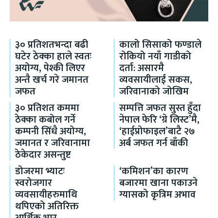
३० प्रतिशतभन्दा बढी
कालो सिसाको फण्डाले
घटेर ठेक्का हाले स्वतः
रोकियो नयाँ गाडीको
अयोग्य, पेश्की लिएर
दर्ता: असारमै
अन्तै खर्च गरे जमानत
व्यवसायीलाई सकस,
जफत
जरिवानाको जोखिम
३० प्रतिशत कममा
सम्पत्ति जफत सुस्त हुँदा
ठेक्का कबोल गर्ने
नेपाल फेरि ‘ग्रे लिस्ट’मै,
कम्पनी सिँधै अयोग्य,
‘हाईप्रोफाइल’बाटै २७
जमानत र जरिवानामा
अर्ब जफत गर्न बाँकी
ठेकेदार असन्तुष्ट
डोजरमा भ्याटः
‘कमिशन’का कारण
स्वरोजगार
बजारमा खाना पकाउने
व्यवसायीहरुमाथि
ग्यासको कृत्रिम अभाव
थपिएको अतिरिक्त
आर्थिक भार