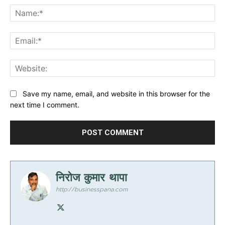
Na
Ema
Web
Save my name, email, and website in this browser for the
next time I comment.
निरोज कुमार थापा
http://businesspana.com