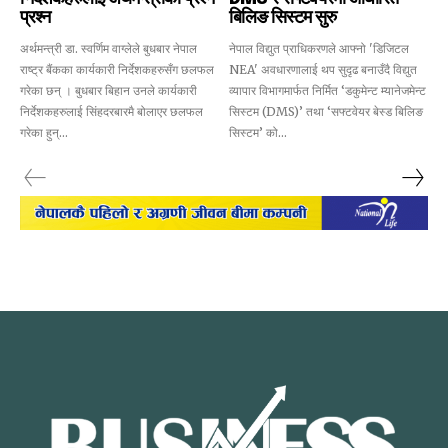
प्रश्न
बिलिङ सिस्टम सुरु
अर्थमन्त्री डा. स्वर्णिम वाग्लेले बुधबार नेपाल
नेपाल विद्युत प्राधिकरणले आफ्नो 'डिजिटल
राष्ट्र बैंकका कार्यकारी निर्देशकहरुसँग छलफल
NEA' अवधारणालाई थप सुदृढ बनाउँदै विद्युत
गरेका छन् । बुधबार बिहान उनले कार्यकारी
व्यापार विभागमार्फत निर्मित ‘डकुमेन्ट म्यानेजमेन्ट
निर्देशकहरुलाई सिंहदरबारमै बोलाएर छलफल
सिस्टम (DMS)’ तथा ‘सफ्टवेयर बेस्ड बिलिङ
गरेका हुन्...
सिस्टम’ को...