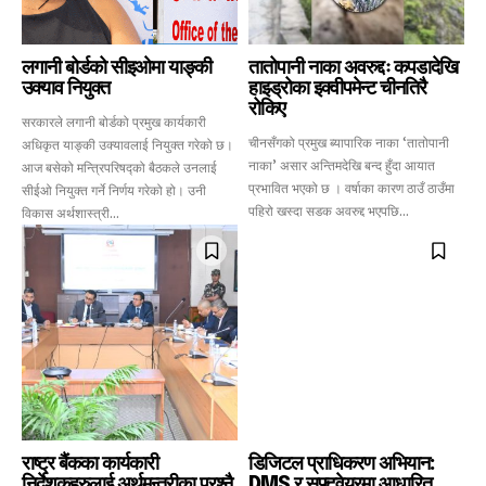
लगानी बोर्डको सीइओमा याङ्की
तातोपानी नाका अवरुद्दः कपडादेखि
उक्याव नियुक्त
हाइड्रोका इक्वीपमेन्ट चीनतिरै
रोकिए
सरकारले लगानी बोर्डको प्रमुख कार्यकारी
चीनसँगको प्रमुख ब्यापारिक नाका ‘तातोपानी
अधिकृत याङ्की उक्यावलाई नियुक्त गरेको छ।
नाका’ असार अन्तिमदेखि बन्द हुँदा आयात
आज बसेको मन्त्रिपरिषद्को बैठकले उनलाई
प्रभावित भएको छ । वर्षाका कारण ठाउँ ठाउँमा
सीईओ नियुक्त गर्ने निर्णय गरेको हो। उनी
पहिरो खस्दा सडक अवरुद्द भएपछि...
विकास अर्थशास्त्री...
राष्ट्र बैंकका कार्यकारी
डिजिटल प्राधिकरण अभियान:
निर्देशकहरुलाई अर्थमन्त्रीका प्रश्नै
DMS र सफ्टवेयरमा आधारित