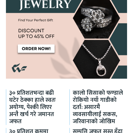
३० प्रतिशतभन्दा बढी
कालो सिसाको फण्डाले
घटेर ठेक्का हाले स्वतः
रोकियो नयाँ गाडीको
अयोग्य, पेश्की लिएर
दर्ता: असारमै
अन्तै खर्च गरे जमानत
व्यवसायीलाई सकस,
जफत
जरिवानाको जोखिम
३० प्रतिशत कममा
सम्पत्ति जफत सुस्त हुँदा