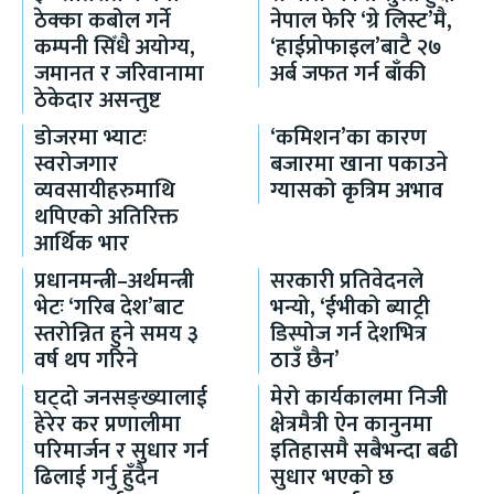
ठेक्का कबोल गर्ने
नेपाल फेरि ‘ग्रे लिस्ट’मै,
कम्पनी सिँधै अयोग्य,
‘हाईप्रोफाइल’बाटै २७
जमानत र जरिवानामा
अर्ब जफत गर्न बाँकी
ठेकेदार असन्तुष्ट
डोजरमा भ्याटः
‘कमिशन’का कारण
स्वरोजगार
बजारमा खाना पकाउने
व्यवसायीहरुमाथि
ग्यासको कृत्रिम अभाव
थपिएको अतिरिक्त
आर्थिक भार
प्रधानमन्त्री–अर्थमन्त्री
सरकारी प्रतिवेदनले
भेटः ‘गरिब देश’बाट
भन्यो, ‘ईभीको ब्याट्री
स्तरोन्नित हुने समय ३
डिस्पोज गर्न देशभित्र
वर्ष थप गरिने
ठाउँ छैन’
घट्दो जनसङ्ख्यालाई
मेरो कार्यकालमा निजी
हेरेर कर प्रणालीमा
क्षेत्रमैत्री ऐन कानुनमा
परिमार्जन र सुधार गर्न
इतिहासमै सबैभन्दा बढी
ढिलाई गर्नु हुँदैन
सुधार भएको छ