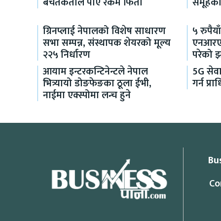
बचतकर्ताले पाए रकम फिर्ता
समूहको 
ग्रिनप्लाई नेपालको विशेष साधारण
५ रुपैया
सभा सम्पन्न, संस्थापक शेयरको मूल्य
एनआरएनक
२२५ निर्धारण
परेको 
आयाम इन्टरकन्टिनेन्टले नेपाल
5G सेव
भित्र्यायो डोङफेङका ठूला ईभी,
गर्न प्
नाईमा एक्स्पोमा लन्च हुने
Bu
Co