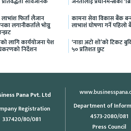
प्रतिवद्धता सार्वजनिक
जनतालाई प्रधानमन्त्रीको ‘ब्
ँ लाभांश फिर्ता लैजान
कामना सेवा विकास बैंक बन्
ा लगानीकर्ताले भोग्नु
लाभाशं घोषणा गर्ने पहिलो ब
झन्झट
ाको लागि कार्ययोजना पेश
‘नाडा अटो शो’को टिकट बु
राधिकरणको निर्देशन
५० प्रतिशत छुट
www.businesspana.
siness Pana Pvt. Ltd
Department of Inform
mpany Registration
4573-2080/081
337420/80/081
Press Council