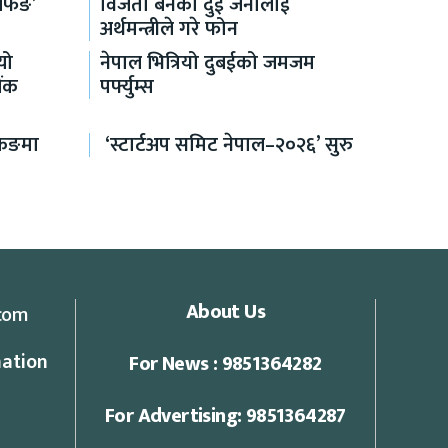
रिफिङ’
विजेता बनेका दुई जनालाई
अर्थमन्त्रीले गरे फोन
यो
नेपाल भित्रियो दुबईको जमजम
ैंक
पर्फ्युम्स
किङमा
‘स्टार्टअप समिट नेपाल–२०२६’ सुरु
About Us
com
ation
For News : 9851364282
For Advertising: 9851364287