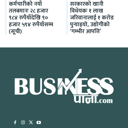
कर्मचारीको नयाँ
सरकारको खानी
तलबमानः २८ हजार
विधेयकः १ लाख
९८४ रुपैयाँदेखि ९०
जरिवानालाई १ करोड
हजार ५९४ रुपैयाँसम्म
पुर्‍याइयो, उद्योगीको
(सूची)
‘गम्भीर आपत्ति’