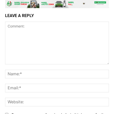
LEAVE A REPLY
Comment:
Na
Ema
Web