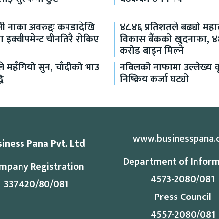
ी नाका अवरुद्दः कपडादेखि
४८.४६ प्रतिशतले बढ्यो महालक
का इक्वीपमेन्ट चीनतिरै रोकिए
विकास बैंकको खुदनाफा, ४
करोड बाड्न मिल्ने
 महँगियो सुन, चाँदीको भाउ
नबिलको नाफामा उल्लेख्य वृद
धि
निष्क्रिय कर्जा घट्यो
www.businesspana.
siness Pana Pvt. Ltd
Department of Inform
mpany Registration
4573-2080/081
337420/80/081
Press Council
4557-2080/081