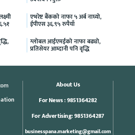
्ष्मी
एभरेष्ट बैंकको नाफा ५ अर्ब नाघ्यो,
६.५१
ईपीएस ३६.९५ रुपैयाँ
्धि,
ग्लोबल आईएमईको नाफा बढ्यो,
प्रतिसेयर आम्दानी पनि वृद्धि
About Us
com
ation
For News : 9851364282
For Advertising: 9851364287
businesspana.marketing@gmail.com