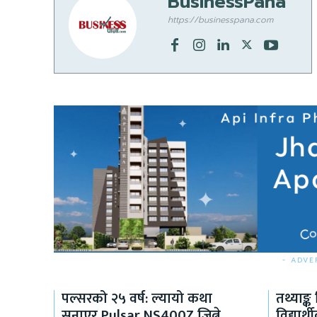
BusinessPana
https://businesspana.com
- ADVE
पल्सरको २५ वर्ष: ल्यायो कथा
तथ्याङ्
सुनाएर Pulsar NS400Z जित्ने
विद्यार्