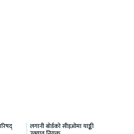
परिषद्
लगानी बोर्डको सीइओमा याङ्की
उक्याव नियुक्त