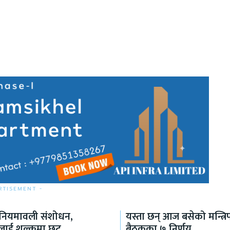
RTISEMENT -
क नियमावली संशोधन,
यस्ता छन् आज बसेको मन्त्रि
थीलाई शुल्कमा छुट
बैठकका ७ निर्णय