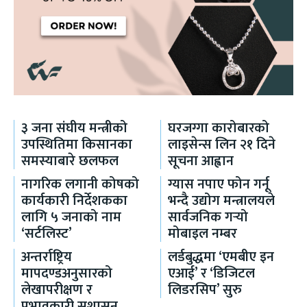
३ जना संघीय मन्त्रीको
घरजग्गा कारोबारको
उपस्थितिमा किसानका
लाइसेन्स लिन २१ दिने
समस्याबारे छलफल
सूचना आह्वान
नागरिक लगानी कोषको
ग्यास नपाए फोन गर्नू
कार्यकारी निर्देशकका
भन्दै उद्योग मन्त्रालयले
लागि ५ जनाको नाम
सार्वजनिक गर्‍यो
‘सर्टलिस्ट’
मोबाइल नम्बर
अन्तर्राष्ट्रिय
लर्डबुद्धमा ‘एमबीए इन
मापदण्डअनुसारको
एआई’ र ‘डिजिटल
लेखापरीक्षण र
लिडरसिप’ सुरु
प्रभावकारी सुशासन