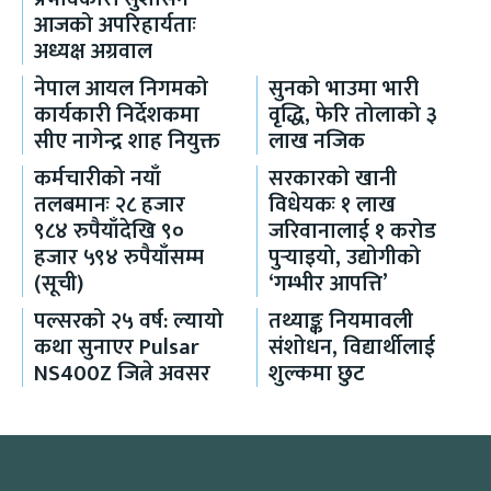
आजको अपरिहार्यताः
अध्यक्ष अग्रवाल
नेपाल आयल निगमको
सुनको भाउमा भारी
कार्यकारी निर्देशकमा
वृद्धि, फेरि तोलाको ३
सीए नागेन्द्र शाह नियुक्त
लाख नजिक
कर्मचारीको नयाँ
सरकारको खानी
तलबमानः २८ हजार
विधेयकः १ लाख
९८४ रुपैयाँदेखि ९०
जरिवानालाई १ करोड
हजार ५९४ रुपैयाँसम्म
पुर्‍याइयो, उद्योगीको
(सूची)
‘गम्भीर आपत्ति’
पल्सरको २५ वर्ष: ल्यायो
तथ्याङ्क नियमावली
कथा सुनाएर Pulsar
संशोधन, विद्यार्थीलाई
NS400Z जित्ने अवसर
शुल्कमा छुट