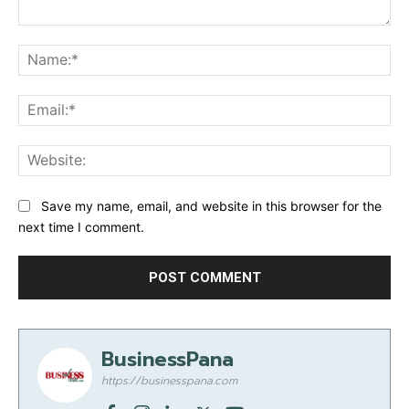
Comment:
Na
Ema
Web
Save my name, email, and website in this browser for the
next time I comment.
BusinessPana
https://businesspana.com