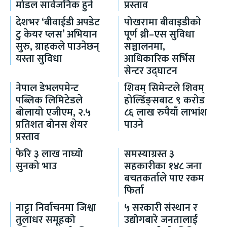
मोडल सार्वजनिक हुने
प्रस्ताव
देशभर ‘बीवाईडी अपडेट
पोखरामा बीवाइडीको
टु केयर प्लस’ अभियान
पूर्ण थ्री–एस सुविधा
सुरु, ग्राहकले पाउनेछन्
सञ्चालनमा,
यस्ता सुविधा
आधिकारिक सर्भिस
सेन्टर उद्घाटन
नेपाल डेभलपमेन्ट
शिवम् सिमेन्टले शिवम्
पब्लिक लिमिटेडले
होल्डिंङ्सबाट ९ करोड
बोलायो एजीएम, २.५
८६ लाख रुपैयाँ लाभांश
प्रतिशत बोनस शेयर
पाउने
प्रस्ताव
फेरि ३ लाख नाघ्यो
समस्याग्रस्त ३
सुनको भाउ
सहकारीका १४८ जना
बचतकर्ताले पाए रकम
फिर्ता
नाट्टा निर्वाचनमा जिश्वा
५ सरकारी संस्थान र
तुलाधर समूहको
उद्योगबारे जनतालाई