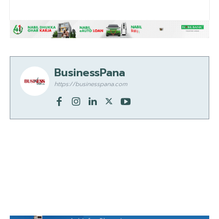
BusinessPana
https://businesspana.com