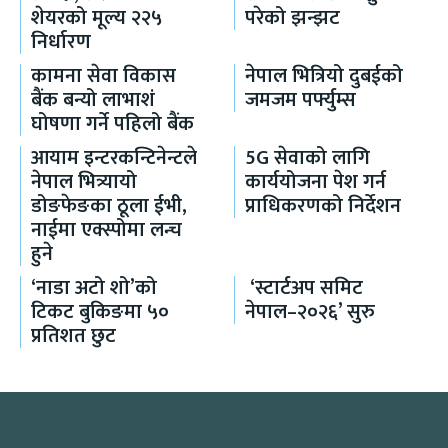
शेयरको मूल्य २२५
परेको झन्झट
निर्धारण
कामना सेवा विकास
नेपाल भित्रियो दुबईको
बैंक बन्यो लाभाशं
जमजम पर्फ्युम्स
घोषणा गर्ने पहिलो बैंक
आयाम इन्टरकन्टिनेन्टले
5G सेवाको लागि
नेपाल भित्र्यायो
कार्ययोजना पेश गर्न
डोङफेङका ठूला ईभी,
प्राधिकरणको निर्देशन
नाईमा एक्स्पोमा लन्च
हुने
‘नाडा अटो शो’को
‘स्टार्टअप समिट
टिकट बुकिङमा ५०
नेपाल–२०२६’ सुरु
प्रतिशत छुट