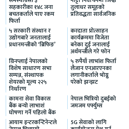
समस्याग्रस्त ३
नाट्टा निर्वाचनमा जिश्वा
सहकारीका १४८ जना
तुलाधर समूहको
बचतकर्ताले पाए रकम
प्रतिवद्धता सार्वजनिक
फिर्ता
५ सरकारी संस्थान र
करदाता प्रोत्साहन
उद्योगबारे जनतालाई
कार्यक्रममा विजेता
प्रधानमन्त्रीको ‘ब्रिफिङ’
बनेका दुई जनालाई
अर्थमन्त्रीले गरे फोन
ग्रिनप्लाई नेपालको
५ रुपैयाँ लाभांश फिर्ता
विशेष साधारण सभा
लैजान एनआरएनका
सम्पन्न, संस्थापक
लगानीकर्ताले भोग्नु
शेयरको मूल्य २२५
परेको झन्झट
निर्धारण
कामना सेवा विकास
नेपाल भित्रियो दुबईको
बैंक बन्यो लाभाशं
जमजम पर्फ्युम्स
घोषणा गर्ने पहिलो बैंक
आयाम इन्टरकन्टिनेन्टले
5G सेवाको लागि