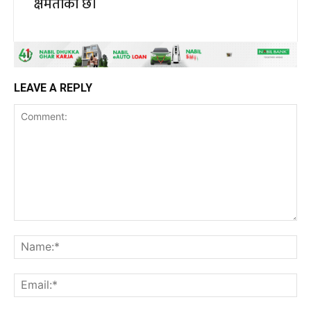
क्षमताको छ।
LEAVE A REPLY
Comment:
Na
Ema