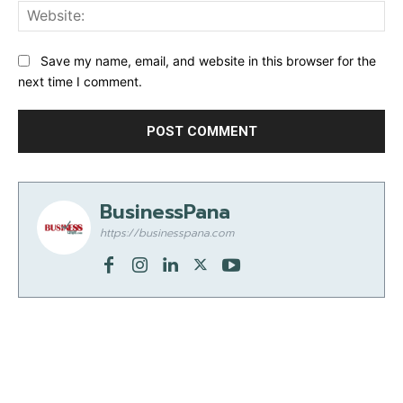
Web
Save my name, email, and website in this browser for the
next time I comment.
BusinessPana
https://businesspana.com