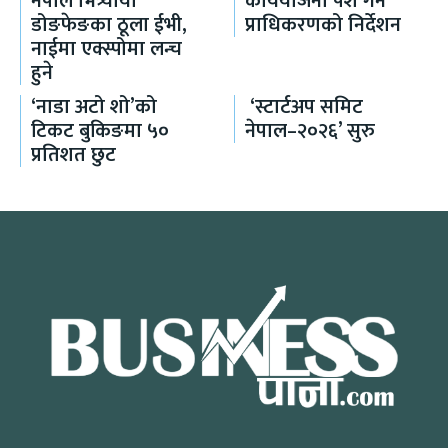
नेपाल भित्र्यायो
कार्ययोजना पेश गर्न
डोङफेङका ठूला ईभी,
प्राधिकरणको निर्देशन
नाईमा एक्स्पोमा लन्च
हुने
‘नाडा अटो शो’को
‘स्टार्टअप समिट
टिकट बुकिङमा ५०
नेपाल–२०२६’ सुरु
प्रतिशत छुट