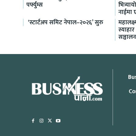
पर्फ्युम्स
भित्र्य
नाईमा एक
‘स्टार्टअप समिट नेपाल–२०२६’ सुरु
महालक्ष्
स्याहार
सञ्चाल
Bu
Co