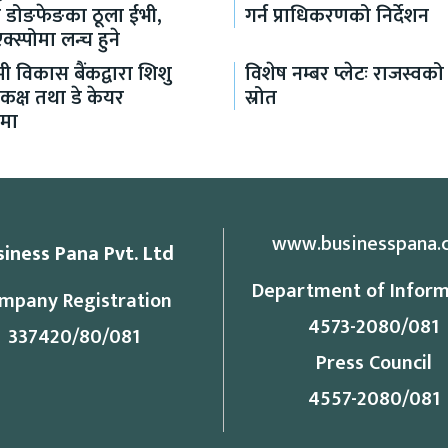
ायो डोङफेङका ठूला ईभी,
गर्न प्राधिकरणको निर्देशन
्स्पोमा लन्च हुने
मी विकास बैंकद्वारा शिशु
विशेष नम्बर प्लेटः राजस्वको 
 कक्ष तथा डे केयर
स्रोत
नमा
www.businesspana.
siness Pana Pvt. Ltd
Department of Inform
mpany Registration
4573-2080/081
337420/80/081
Press Council
4557-2080/081