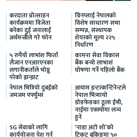
करदाता प्रोत्साहन
ग्रिनप्लाई नेपालको
कार्यक्रममा विजेता
विशेष साधारण सभा
बनेका दुई जनालाई
सम्पन्न, संस्थापक
अर्थमन्त्रीले गरे फोन
शेयरको मूल्य २२५
निर्धारण
५ रुपैयाँ लाभांश फिर्ता
कामना सेवा विकास
लैजान एनआरएनका
बैंक बन्यो लाभाशं
लगानीकर्ताले भोग्नु
घोषणा गर्ने पहिलो बैंक
परेको झन्झट
नेपाल भित्रियो दुबईको
आयाम इन्टरकन्टिनेन्टले
जमजम पर्फ्युम्स
नेपाल भित्र्यायो
डोङफेङका ठूला ईभी,
नाईमा एक्स्पोमा लन्च
हुने
5G सेवाको लागि
‘नाडा अटो शो’को
कार्ययोजना पेश गर्न
टिकट बुकिङमा ५०