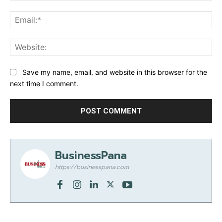
Ema
Web
Save my name, email, and website in this browser for the
next time I comment.
BusinessPana
https://businesspana.com