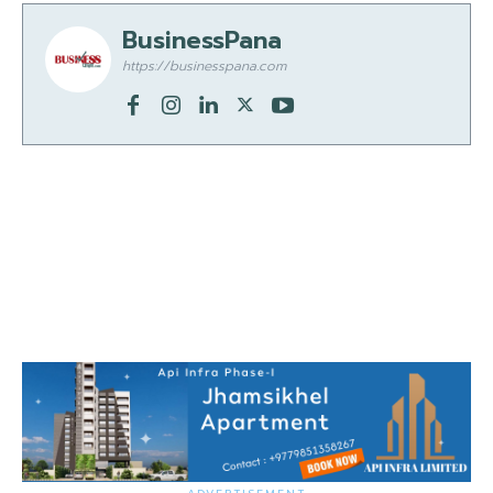
BusinessPana
https://businesspana.com