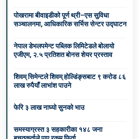
पोखरामा बीवाइडीको पूर्ण थ्री–एस सुविधा
सञ्चालनमा, आधिकारिक सर्भिस सेन्टर उद्घाटन
नेपाल डेभलपमेन्ट पब्लिक लिमिटेडले बोलायो
एजीएम, २.५ प्रतिशत बोनस शेयर प्रस्ताव
शिवम् सिमेन्टले शिवम् होल्डिंङ्सबाट ९ करोड ८६
लाख रुपैयाँ लाभांश पाउने
फेरि ३ लाख नाघ्यो सुनको भाउ
समस्याग्रस्त ३ सहकारीका १४८ जना
बचतकर्ताले पाए रकम फिर्ता