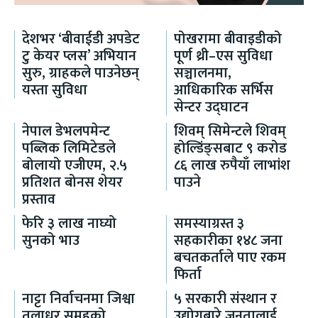
देशभर ‘बीवाईडी अपडेट
पोखरामा बीवाइडीको
टु केयर प्लस’ अभियान
पूर्ण थ्री–एस सुविधा
सुरु, ग्राहकले पाउनेछन्
सञ्चालनमा,
यस्ता सुविधा
आधिकारिक सर्भिस
सेन्टर उद्घाटन
नेपाल डेभलपमेन्ट
शिवम् सिमेन्टले शिवम्
पब्लिक लिमिटेडले
होल्डिंङ्सबाट ९ करोड
बोलायो एजीएम, २.५
८६ लाख रुपैयाँ लाभांश
प्रतिशत बोनस शेयर
पाउने
प्रस्ताव
फेरि ३ लाख नाघ्यो
समस्याग्रस्त ३
सुनको भाउ
सहकारीका १४८ जना
बचतकर्ताले पाए रकम
फिर्ता
नाट्टा निर्वाचनमा जिश्वा
५ सरकारी संस्थान र
तुलाधर समूहको
उद्योगबारे जनतालाई