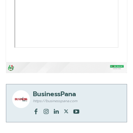
BusinessPana
https://businesspana.com