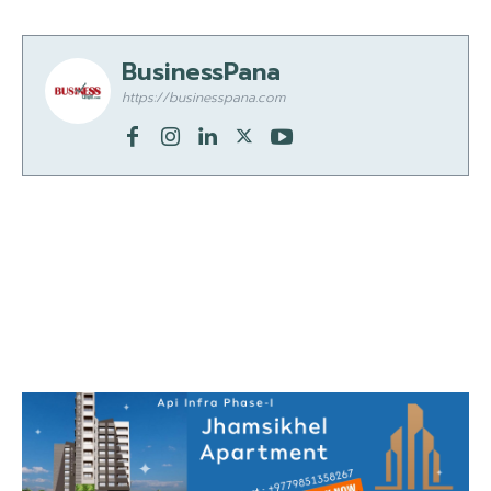
BusinessPana
https://businesspana.com