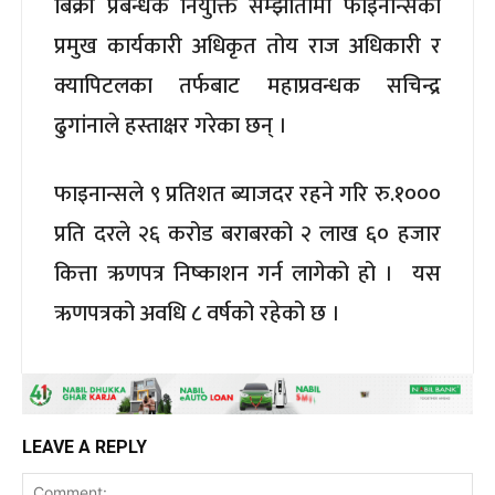
बिक्री प्रबन्धक नियुक्ति सम्झौतामा फाइनान्सका
प्रमुख कार्यकारी अधिकृत तोय राज अधिकारी र
क्यापिटलका तर्फबाट महाप्रवन्धक सचिन्द्र
ढुगांनाले हस्ताक्षर गरेका छन् ।
फाइनान्सले ९ प्रतिशत ब्याजदर रहने गरि रु.१०००
प्रति दरले २६ करोड बराबरको २ लाख ६० हजार
कित्ता ऋणपत्र निष्काशन गर्न लागेको हो । यस
ऋणपत्रको अवधि ८ वर्षको रहेको छ ।
LEAVE A REPLY