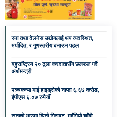
स्पा तथा वेलनेस उद्योगलाई थप व्यवस्थित,
मर्यादित, र गुणस्तरीय बनाउन पहल
बहुराष्ट्रिय २० ठूला करदातासँग छलफल गर्दै
अर्थमन्त्री
पञ्चकन्या माई हाइड्रोको नाफा ६.६७ करोड,
ईपीएस ६.०७ रुपैयाँ
सुनको भाउमा झिनो गिरावट, महँगियो चाँदी