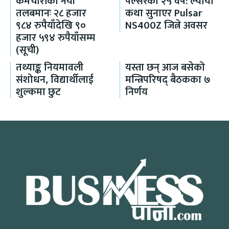
कर्मचारीको नयाँ
पल्सरको २५ वर्ष: ल्यायो
तलबमानः २८ हजार
कथा सुनाएर Pulsar
९८४ रुपैयाँदेखि ९०
NS400Z जित्ने अवसर
हजार ५९४ रुपैयाँसम्म
(सूची)
तथ्याङ्क नियमावली
यस्ता छन् आज बसेको
संशोधन, विद्यार्थीलाई
मन्त्रिपरिषद् बैठकका ७
शुल्कमा छुट
निर्णय