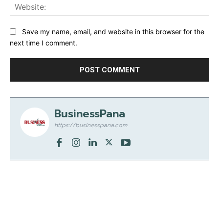
Web
Save my name, email, and website in this browser for the
next time I comment.
BusinessPana
https://businesspana.com