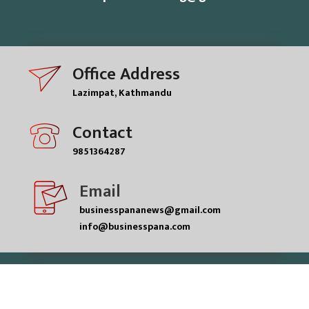
Office Address
Lazimpat, Kathmandu
Contact
9851364287
Email
businesspananews@gmail.com
info@businesspana.com
© businesspana pvt.ltd| All rights reserved.
Powered by
ME