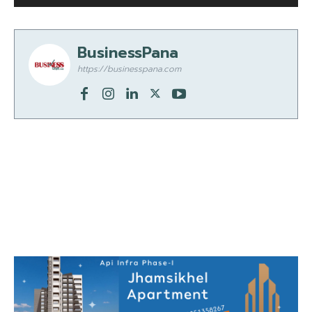
BusinessPana
https://businesspana.com