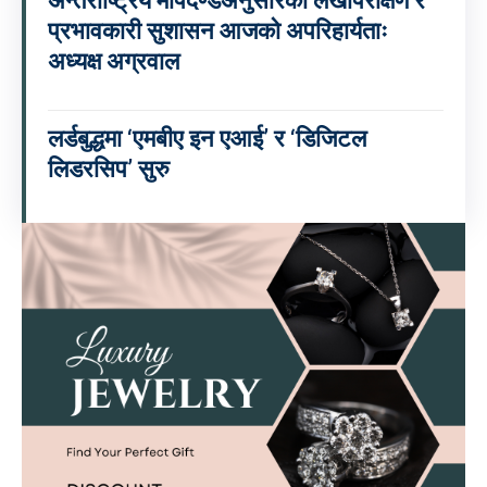
अन्तर्राष्ट्रिय मापदण्डअनुसारको लेखापरीक्षण र
प्रभावकारी सुशासन आजको अपरिहार्यताः
अध्यक्ष अग्रवाल
लर्डबुद्धमा ‘एमबीए इन एआई’ र ‘डिजिटल
लिडरसिप’ सुरु