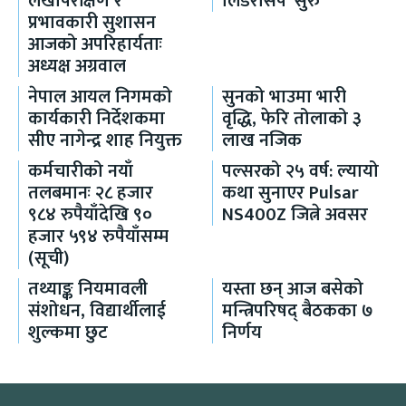
लेखापरीक्षण र
लिडरसिप’ सुरु
प्रभावकारी सुशासन
आजको अपरिहार्यताः
अध्यक्ष अग्रवाल
नेपाल आयल निगमको
सुनको भाउमा भारी
कार्यकारी निर्देशकमा
वृद्धि, फेरि तोलाको ३
सीए नागेन्द्र शाह नियुक्त
लाख नजिक
कर्मचारीको नयाँ
पल्सरको २५ वर्ष: ल्यायो
तलबमानः २८ हजार
कथा सुनाएर Pulsar
९८४ रुपैयाँदेखि ९०
NS400Z जित्ने अवसर
हजार ५९४ रुपैयाँसम्म
(सूची)
तथ्याङ्क नियमावली
यस्ता छन् आज बसेको
संशोधन, विद्यार्थीलाई
मन्त्रिपरिषद् बैठकका ७
शुल्कमा छुट
निर्णय