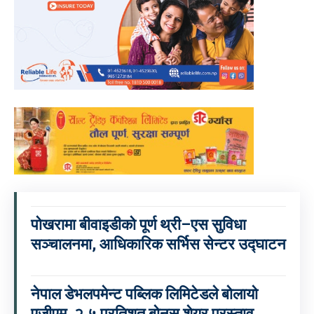
पोखरामा बीवाइडीको पूर्ण थ्री–एस सुविधा
सञ्चालनमा, आधिकारिक सर्भिस सेन्टर उद्घाटन
नेपाल डेभलपमेन्ट पब्लिक लिमिटेडले बोलायो
एजीएम, २.५ प्रतिशत बोनस शेयर प्रस्ताव