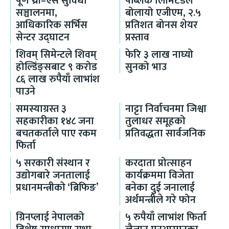
पूर्ण थ्री–एस सुविधा
पब्लिक लिमिटेडले
सञ्चालनमा,
बोलायो एजीएम, २.५
आधिकारिक सर्भिस
प्रतिशत बोनस शेयर
सेन्टर उद्घाटन
प्रस्ताव
शिवम् सिमेन्टले शिवम्
फेरि ३ लाख नाघ्यो
होल्डिंङ्सबाट ९ करोड
सुनको भाउ
८६ लाख रुपैयाँ लाभांश
पाउने
समस्याग्रस्त ३
नाट्टा निर्वाचनमा जिश्वा
सहकारीका १४८ जना
तुलाधर समूहको
बचतकर्ताले पाए रकम
प्रतिवद्धता सार्वजनिक
फिर्ता
५ सरकारी संस्थान र
करदाता प्रोत्साहन
उद्योगबारे जनतालाई
कार्यक्रममा विजेता
प्रधानमन्त्रीको ‘ब्रिफिङ’
बनेका दुई जनालाई
अर्थमन्त्रीले गरे फोन
ग्रिनप्लाई नेपालको
५ रुपैयाँ लाभांश फिर्ता