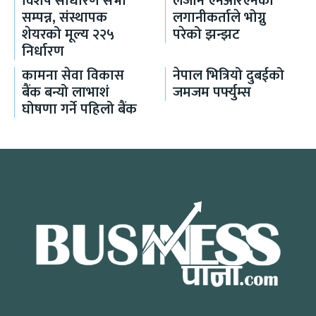
विशेष साधारण सभा
लैजान एनआरएनका
सम्पन्न, संस्थापक
लगानीकर्ताले भोग्नु
शेयरको मूल्य २२५
परेको झन्झट
निर्धारण
कामना सेवा विकास
नेपाल भित्रियो दुबईको
बैंक बन्यो लाभाशं
जमजम पर्फ्युम्स
घोषणा गर्ने पहिलो बैंक