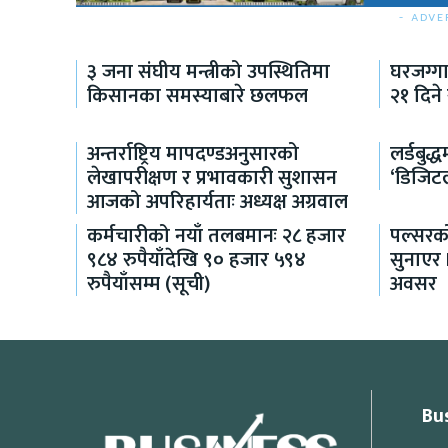
- ADVE
३ जना संघीय मन्त्रीको उपस्थितिमा
घरजग्ग
किसानका समस्याबारे छलफल
२१ दिने
अन्तर्राष्ट्रिय मापदण्डअनुसारको
लर्डबुद
लेखापरीक्षण र प्रभावकारी सुशासन
‘डिजिट
आजको अपरिहार्यताः अध्यक्ष अग्रवाल
कर्मचारीको नयाँ तलबमानः २८ हजार
पल्सरको
९८४ रुपैयाँदेखि ९० हजार ५९४
सुनाएर
रुपैयाँसम्म (सूची)
अवसर
Bu