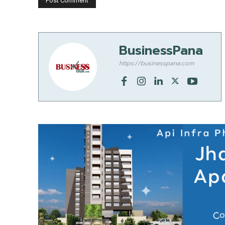
BusinessPana
https://businesspana.com