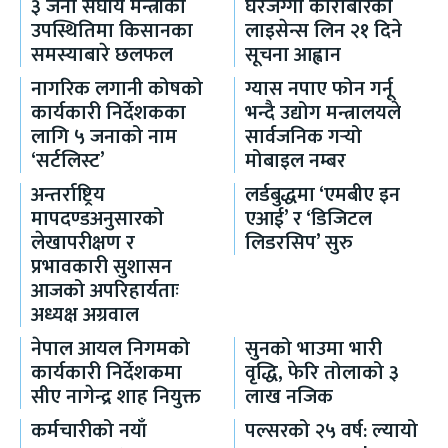
३ जना संघीय मन्त्रीको
घरजग्गा कारोबारको
उपस्थितिमा किसानका
लाइसेन्स लिन २१ दिने
समस्याबारे छलफल
सूचना आह्वान
नागरिक लगानी कोषको
ग्यास नपाए फोन गर्नू
कार्यकारी निर्देशकका
भन्दै उद्योग मन्त्रालयले
लागि ५ जनाको नाम
सार्वजनिक गर्‍यो
‘सर्टलिस्ट’
मोबाइल नम्बर
अन्तर्राष्ट्रिय
लर्डबुद्धमा ‘एमबीए इन
मापदण्डअनुसारको
एआई’ र ‘डिजिटल
लेखापरीक्षण र
लिडरसिप’ सुरु
प्रभावकारी सुशासन
आजको अपरिहार्यताः
अध्यक्ष अग्रवाल
नेपाल आयल निगमको
सुनको भाउमा भारी
कार्यकारी निर्देशकमा
वृद्धि, फेरि तोलाको ३
सीए नागेन्द्र शाह नियुक्त
लाख नजिक
कर्मचारीको नयाँ
पल्सरको २५ वर्ष: ल्यायो