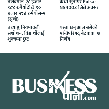
तलबमानः २८ हजार
कथा सुनाएर Pulsar
९८४ रुपैयाँदेखि ९०
NS400Z जित्ने अवसर
हजार ५९४ रुपैयाँसम्म
(सूची)
तथ्याङ्क नियमावली
यस्ता छन् आज बसेको
संशोधन, विद्यार्थीलाई
मन्त्रिपरिषद् बैठकका ७
शुल्कमा छुट
निर्णय