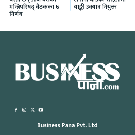
मन्त्रिपरिषद् बैठकका ७
याङ्की उक्याव नियुक्त
निर्णय
Business Pana Pvt. Ltd