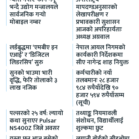
भन्दै उद्योग मन्त्रालयले
मापदण्डअनुसारको
सार्वजनिक गर्‍यो
लेखापरीक्षण र
मोबाइल नम्बर
प्रभावकारी सुशासन
आजको अपरिहार्यताः
अध्यक्ष अग्रवाल
लर्डबुद्धमा ‘एमबीए इन
नेपाल आयल निगमको
एआई’ र ‘डिजिटल
कार्यकारी निर्देशकमा
लिडरसिप’ सुरु
सीए नागेन्द्र शाह नियुक्त
सुनको भाउमा भारी
कर्मचारीको नयाँ
वृद्धि, फेरि तोलाको ३
तलबमानः २८ हजार
लाख नजिक
९८४ रुपैयाँदेखि ९०
हजार ५९४ रुपैयाँसम्म
(सूची)
पल्सरको २५ वर्ष: ल्यायो
तथ्याङ्क नियमावली
कथा सुनाएर Pulsar
संशोधन, विद्यार्थीलाई
NS400Z जित्ने अवसर
शुल्कमा छुट
यस्ता छन् आज बसेको
लगानी बोर्डको सीइओमा