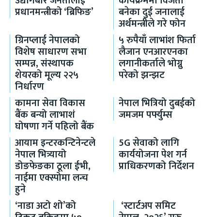
उद्योगबारे जनतालाई
कार्यक्रममा विजेता
प्रधानमन्त्रीको ‘ब्रिफिङ’
बनेका दुई जनालाई
अर्थमन्त्रीले गरे फोन
ग्रिनप्लाई नेपालको
५ रुपैयाँ लाभांश फिर्ता
विशेष साधारण सभा
लैजान एनआरएनका
सम्पन्न, संस्थापक
लगानीकर्ताले भोग्नु
शेयरको मूल्य २२५
परेको झन्झट
निर्धारण
कामना सेवा विकास
नेपाल भित्रियो दुबईको
बैंक बन्यो लाभाशं
जमजम पर्फ्युम्स
घोषणा गर्ने पहिलो बैंक
आयाम इन्टरकन्टिनेन्टले
5G सेवाको लागि
नेपाल भित्र्यायो
कार्ययोजना पेश गर्न
डोङफेङका ठूला ईभी,
प्राधिकरणको निर्देशन
नाईमा एक्स्पोमा लन्च
हुने
‘नाडा अटो शो’को
‘स्टार्टअप समिट