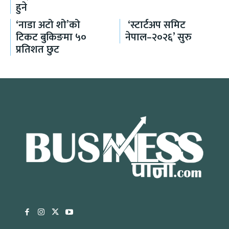
हुने
‘नाडा अटो शो’को
‘स्टार्टअप समिट
टिकट बुकिङमा ५०
नेपाल–२०२६’ सुरु
प्रतिशत छुट