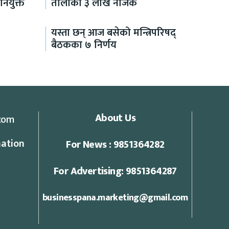
नियुक्त
तोलाको ३ लाख नजिक
यस्ता छन् आज बसेको मन्त्रिपरिषद्
बैठकका ७ निर्णय
About Us
com
ation
For News : 9851364282
For Advertising: 9851364287
businesspana.marketing@gmail.com