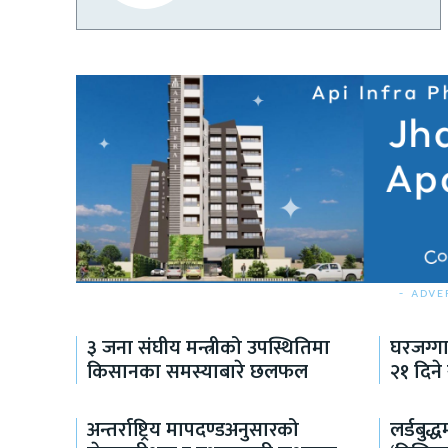
- ADVE
३ जना संघीय मन्त्रीको उपस्थितिमा
घरजग्ग
किसानका समस्याबारे छलफल
२१ दिने
अन्तर्राष्ट्रिय मापदण्डअनुसारको
लर्डबुद