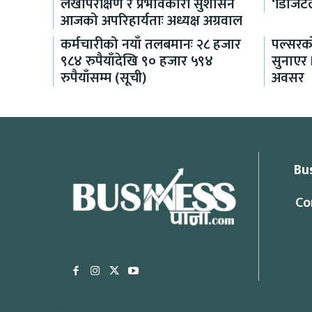
लेखापरीक्षण र प्रभावकारी सुशासन
‘डिजिट
आजको अपरिहार्यताः अध्यक्ष अग्रवाल
कर्मचारीको नयाँ तलबमानः २८ हजार
पल्सरको
९८४ रुपैयाँदेखि ९० हजार ५९४
सुनाएर
रुपैयाँसम्म (सूची)
अवसर
Bu
Co