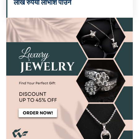
लाख रुपैयाँ लाभांश पाउने