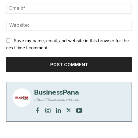
Ema
Web
Save my name, email, and website in this browser for the
next time I comment.
BusinessPana
https://businesspana.com