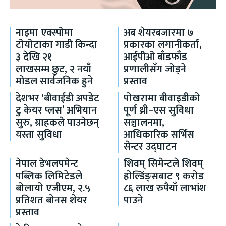
नाइमा एक्स्पोमा
अब शेयरबजारमा ७
टोयोटाका गाडी किन्दा
प्रकारका लगानीकर्ता,
३ देखि २१
आईपीओ बाँडफाँड
लाखसम्म छुट, २ नयाँ
प्रणालीसँग जोड्ने
मोडल सार्वजनिक हुने
प्रस्ताव
देशभर ‘बीवाईडी अपडेट
पोखरामा बीवाइडीको
टु केयर प्लस’ अभियान
पूर्ण थ्री–एस सुविधा
सुरु, ग्राहकले पाउनेछन्
सञ्चालनमा,
यस्ता सुविधा
आधिकारिक सर्भिस
सेन्टर उद्घाटन
नेपाल डेभलपमेन्ट
शिवम् सिमेन्टले शिवम्
पब्लिक लिमिटेडले
होल्डिंङ्सबाट ९ करोड
बोलायो एजीएम, २.५
८६ लाख रुपैयाँ लाभांश
प्रतिशत बोनस शेयर
पाउने
प्रस्ताव