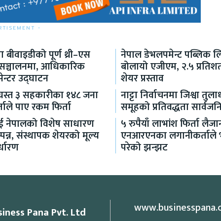
RTISEMENT -
 बीवाइडीको पूर्ण थ्री–एस
नेपाल डेभलपमेन्ट पब्लिक ल
 सञ्चालनमा, आधिकारिक
बोलायो एजीएम, २.५ प्रति
सेन्टर उद्घाटन
शेयर प्रस्ताव
ग्रस्त ३ सहकारीका १४८ जना
नाट्टा निर्वाचनमा जिश्वा तुल
ाले पाए रकम फिर्ता
समूहको प्रतिवद्धता सार्वज
लाई नेपालको विशेष साधारण
५ रुपैयाँ लाभांश फिर्ता लैजा
पन्न, संस्थापक शेयरको मूल्य
एनआरएनका लगानीकर्ताले भो
्धारण
परेको झन्झट
www.businesspana.
siness Pana Pvt. Ltd