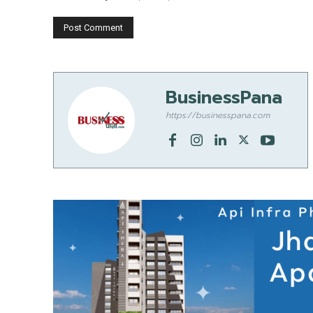
BusinessPana
https://businesspana.com