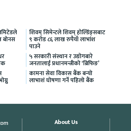
िमिटेडले
शिवम् सिमेन्टले शिवम् होल्डिंङ्सबाट
शत बोनस
९ करोड ८६ लाख रुपैयाँ लाभांश
पाउने
ाधर
५ सरकारी संस्थान र उद्योगबारे
निक
जनतालाई प्रधानमन्त्रीको ‘ब्रिफिङ’
न
कामना सेवा विकास बैंक बन्यो
ग्नु
लाभाशं घोषणा गर्ने पहिलो बैंक
About Us
com