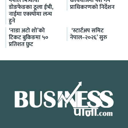
नेपाल भित्र्यायो
कार्ययोजना पेश गर्न
डोङफेङका ठूला ईभी,
प्राधिकरणको निर्देशन
नाईमा एक्स्पोमा लन्च
हुने
‘नाडा अटो शो’को
‘स्टार्टअप समिट
टिकट बुकिङमा ५०
नेपाल–२०२६’ सुरु
प्रतिशत छुट