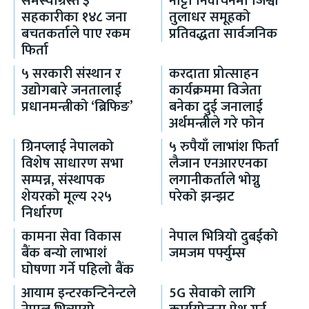
समस्याग्रस्त ३
नाट्टा निर्वाचनमा जिश्वा
सहकारीका १४८ जना
तुलाधर समूहको
बचतकर्ताले पाए रकम
प्रतिवद्धता सार्वजनिक
फिर्ता
५ सरकारी संस्थान र
करदाता प्रोत्साहन
उद्योगबारे जनतालाई
कार्यक्रममा विजेता
प्रधानमन्त्रीको ‘ब्रिफिङ’
बनेका दुई जनालाई
अर्थमन्त्रीले गरे फोन
ग्रिनप्लाई नेपालको
५ रुपैयाँ लाभांश फिर्ता
विशेष साधारण सभा
लैजान एनआरएनका
सम्पन्न, संस्थापक
लगानीकर्ताले भोग्नु
शेयरको मूल्य २२५
परेको झन्झट
निर्धारण
कामना सेवा विकास
नेपाल भित्रियो दुबईको
बैंक बन्यो लाभाशं
जमजम पर्फ्युम्स
घोषणा गर्ने पहिलो बैंक
आयाम इन्टरकन्टिनेन्टले
5G सेवाको लागि