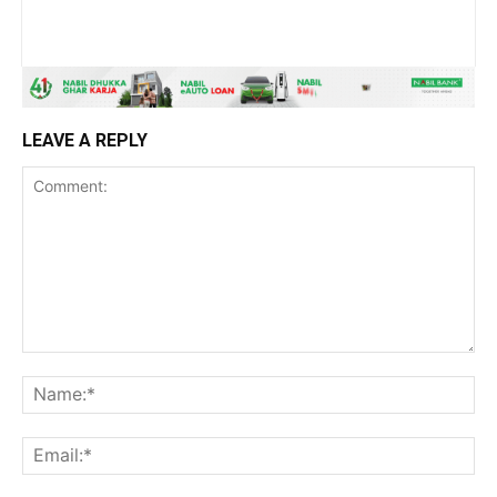
LEAVE A REPLY
Comment:
Na
Ema