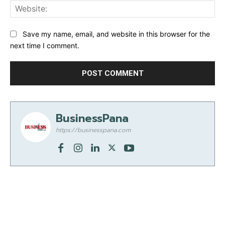
Web
Save my name, email, and website in this browser for the
next time I comment.
BusinessPana
https://businesspana.com