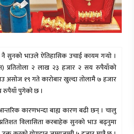
 नै सुनको भाउले ऐतिहासिक उचाई कायम गर्‍यो ।
िन) प्रतितोला २ लाख २३ हजार २ सय रुपैयाँको
ाउ असोज १९ गते कारोबार खुल्दा तोलामै ७ हजार
रुपैयाँ पुगेको छ ।
आन्तरिक कारणभन्दा बाह्य कारण बढी छन् । चालु
 प्रतिशत विलासिता करबाहेक सुनको भाउ बढ्नुमा
उक्त करको योगदान जम्माजम्मी ५ हजार मात्रै छ ।