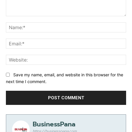
Comment:
Na
Ema
Web
Save my name, email, and website in this browser for the
next time I comment.
BusinessPana
https://businesspana.com