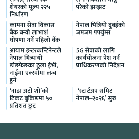
शेयरको मूल्य २२५
परेको झन्झट
निर्धारण
कामना सेवा विकास
नेपाल भित्रियो दुबईको
बैंक बन्यो लाभाशं
जमजम पर्फ्युम्स
घोषणा गर्ने पहिलो बैंक
आयाम इन्टरकन्टिनेन्टले
5G सेवाको लागि
नेपाल भित्र्यायो
कार्ययोजना पेश गर्न
डोङफेङका ठूला ईभी,
प्राधिकरणको निर्देशन
नाईमा एक्स्पोमा लन्च
हुने
‘नाडा अटो शो’को
‘स्टार्टअप समिट
टिकट बुकिङमा ५०
नेपाल–२०२६’ सुरु
प्रतिशत छुट