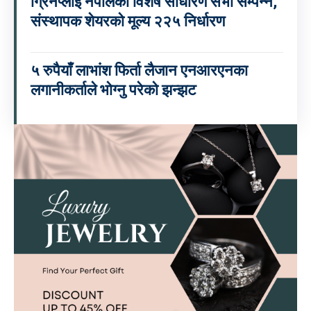
ग्रिनप्लाई नेपालको विशेष साधारण सभा सम्पन्न,
संस्थापक शेयरको मूल्य २२५ निर्धारण
५ रुपैयाँ लाभांश फिर्ता लैजान एनआरएनका
लगानीकर्ताले भोग्नु परेको झन्झट