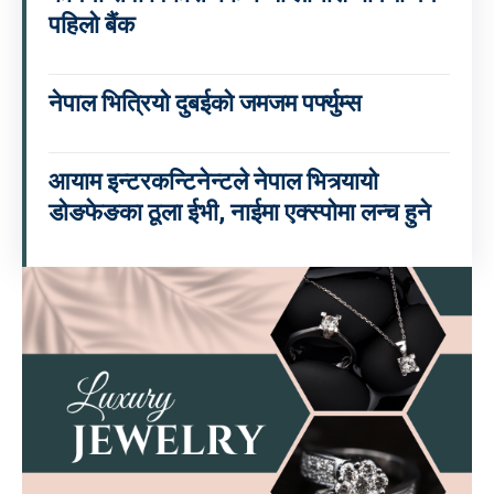
पहिलो बैंक
नेपाल भित्रियो दुबईको जमजम पर्फ्युम्स
आयाम इन्टरकन्टिनेन्टले नेपाल भित्र्यायो
डोङफेङका ठूला ईभी, नाईमा एक्स्पोमा लन्च हुने