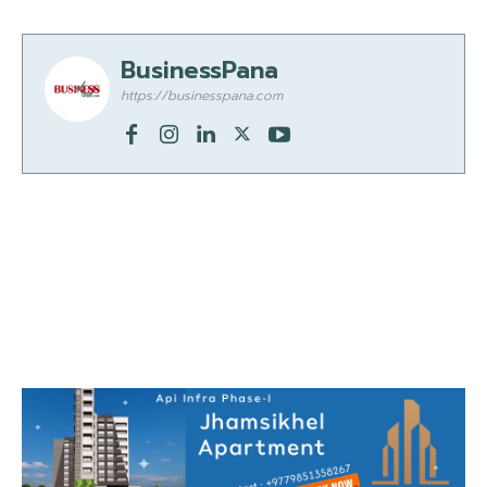
BusinessPana
https://businesspana.com