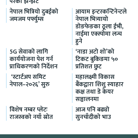
परेको झन्झट
नेपाल भित्रियो दुबईको
आयाम इन्टरकन्टिनेन्टले
जमजम पर्फ्युम्स
नेपाल भित्र्यायो
डोङफेङका ठूला ईभी,
नाईमा एक्स्पोमा लन्च
हुने
5G सेवाको लागि
‘नाडा अटो शो’को
कार्ययोजना पेश गर्न
टिकट बुकिङमा ५०
प्राधिकरणको निर्देशन
प्रतिशत छुट
‘स्टार्टअप समिट
महालक्ष्मी विकास
नेपाल–२०२६’ सुरु
बैंकद्वारा शिशु स्याहार
कक्ष तथा डे केयर
सञ्चालनमा
विशेष नम्बर प्लेटः
आज पनि बढ्यो
राजस्वको नयाँ स्रोत
सुनचाँदीको भाउ