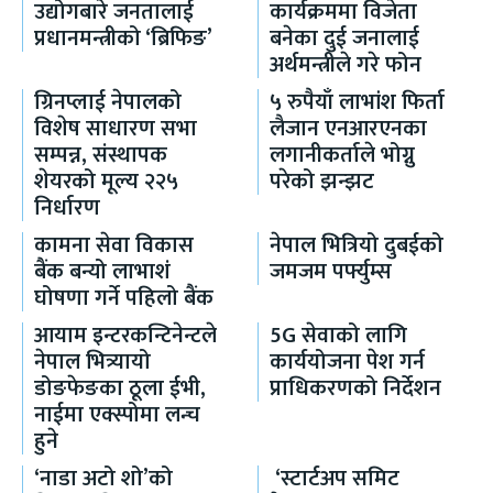
उद्योगबारे जनतालाई
कार्यक्रममा विजेता
प्रधानमन्त्रीको ‘ब्रिफिङ’
बनेका दुई जनालाई
अर्थमन्त्रीले गरे फोन
ग्रिनप्लाई नेपालको
५ रुपैयाँ लाभांश फिर्ता
विशेष साधारण सभा
लैजान एनआरएनका
सम्पन्न, संस्थापक
लगानीकर्ताले भोग्नु
शेयरको मूल्य २२५
परेको झन्झट
निर्धारण
कामना सेवा विकास
नेपाल भित्रियो दुबईको
बैंक बन्यो लाभाशं
जमजम पर्फ्युम्स
घोषणा गर्ने पहिलो बैंक
आयाम इन्टरकन्टिनेन्टले
5G सेवाको लागि
नेपाल भित्र्यायो
कार्ययोजना पेश गर्न
डोङफेङका ठूला ईभी,
प्राधिकरणको निर्देशन
नाईमा एक्स्पोमा लन्च
हुने
‘नाडा अटो शो’को
‘स्टार्टअप समिट