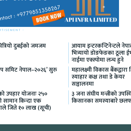
RTISEMENT -
ित्रियो दुबईको जमजम
आयाम इन्टरकन्टिनेन्टले नेप
भित्र्यायो डोङफेङका ठूला ई
नाईमा एक्स्पोमा लन्च हुने
टअप समिट नेपाल–२०२६’ सुरु
महालक्ष्मी विकास बैंकद्वारा 
स्याहार कक्ष तथा डे केयर
सञ्चालनमा
ो उपहार योजनाः २५०
३ जना संघीय मन्त्रीको उपस्
को सामान किन्दा एक
किसानका समस्याबारे छल
ाले जिते १० लाख (सूची)