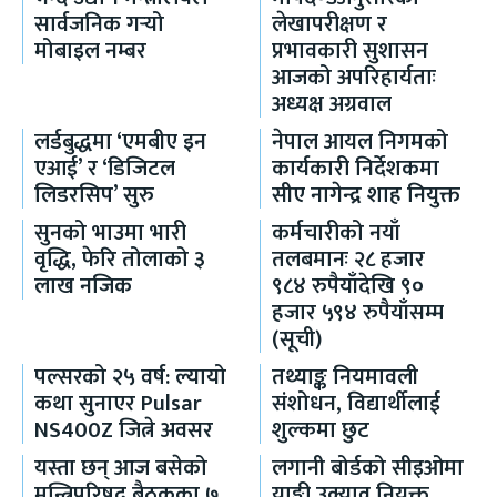
सार्वजनिक गर्‍यो
लेखापरीक्षण र
मोबाइल नम्बर
प्रभावकारी सुशासन
आजको अपरिहार्यताः
अध्यक्ष अग्रवाल
लर्डबुद्धमा ‘एमबीए इन
नेपाल आयल निगमको
एआई’ र ‘डिजिटल
कार्यकारी निर्देशकमा
लिडरसिप’ सुरु
सीए नागेन्द्र शाह नियुक्त
सुनको भाउमा भारी
कर्मचारीको नयाँ
वृद्धि, फेरि तोलाको ३
तलबमानः २८ हजार
लाख नजिक
९८४ रुपैयाँदेखि ९०
हजार ५९४ रुपैयाँसम्म
(सूची)
पल्सरको २५ वर्ष: ल्यायो
तथ्याङ्क नियमावली
कथा सुनाएर Pulsar
संशोधन, विद्यार्थीलाई
NS400Z जित्ने अवसर
शुल्कमा छुट
यस्ता छन् आज बसेको
लगानी बोर्डको सीइओमा
मन्त्रिपरिषद् बैठकका ७
याङ्की उक्याव नियुक्त