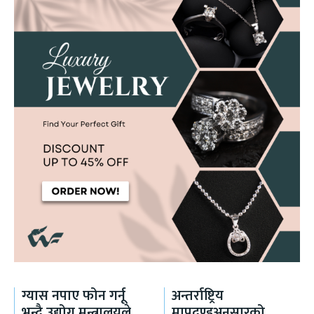
ग्यास नपाए फोन गर्नू
अन्तर्राष्ट्रिय
भन्दै उद्योग मन्त्रालयले
मापदण्डअनुसारको