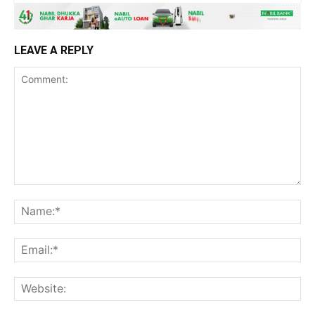
LEAVE A REPLY
Comment:
Na
Ema
Web