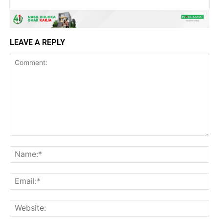
LEAVE A REPLY
Comment:
Na
Ema
Web