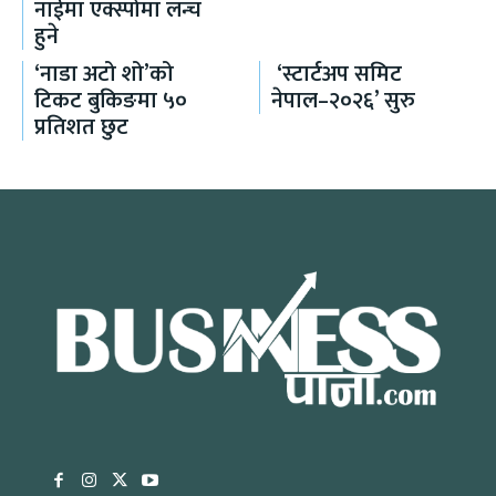
नाईमा एक्स्पोमा लन्च
हुने
‘नाडा अटो शो’को
‘स्टार्टअप समिट
टिकट बुकिङमा ५०
नेपाल–२०२६’ सुरु
प्रतिशत छुट