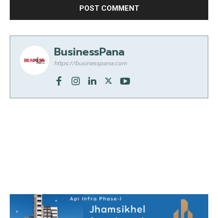
BusinessPana
https://businesspana.com