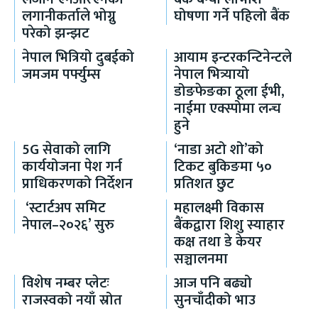
लगानीकर्ताले भोग्नु
घोषणा गर्ने पहिलो बैंक
परेको झन्झट
नेपाल भित्रियो दुबईको
आयाम इन्टरकन्टिनेन्टले
जमजम पर्फ्युम्स
नेपाल भित्र्यायो
डोङफेङका ठूला ईभी,
नाईमा एक्स्पोमा लन्च
हुने
5G सेवाको लागि
‘नाडा अटो शो’को
कार्ययोजना पेश गर्न
टिकट बुकिङमा ५०
प्राधिकरणको निर्देशन
प्रतिशत छुट
‘स्टार्टअप समिट
महालक्ष्मी विकास
नेपाल–२०२६’ सुरु
बैंकद्वारा शिशु स्याहार
कक्ष तथा डे केयर
सञ्चालनमा
विशेष नम्बर प्लेटः
आज पनि बढ्यो
राजस्वको नयाँ स्रोत
सुनचाँदीको भाउ