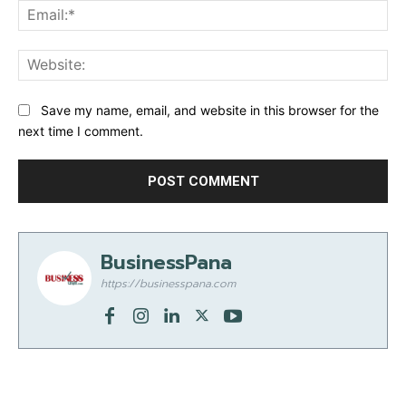
Ema
Web
Save my name, email, and website in this browser for the
next time I comment.
BusinessPana
https://businesspana.com