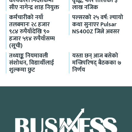
कार्यकारी निर्देशकमा
वृद्धि, फेरि तोलाको ३
सीए नागेन्द्र शाह नियुक्त
लाख नजिक
कर्मचारीको नयाँ
पल्सरको २५ वर्ष: ल्यायो
तलबमानः २८ हजार
कथा सुनाएर Pulsar
९८४ रुपैयाँदेखि ९०
NS400Z जित्ने अवसर
हजार ५९४ रुपैयाँसम्म
(सूची)
तथ्याङ्क नियमावली
यस्ता छन् आज बसेको
संशोधन, विद्यार्थीलाई
मन्त्रिपरिषद् बैठकका ७
शुल्कमा छुट
निर्णय