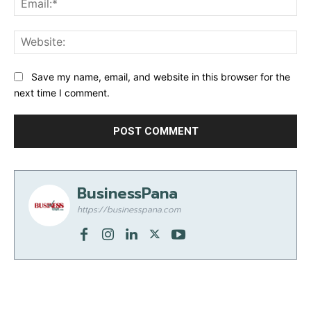
Web
Save my name, email, and website in this browser for the
next time I comment.
BusinessPana
https://businesspana.com