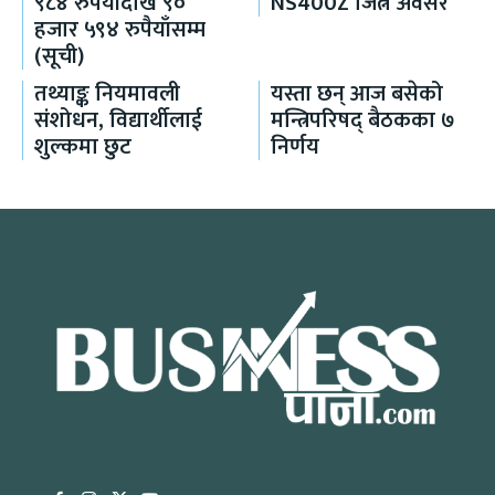
९८४ रुपैयाँदेखि ९०
NS400Z जित्ने अवसर
हजार ५९४ रुपैयाँसम्म
(सूची)
तथ्याङ्क नियमावली
यस्ता छन् आज बसेको
संशोधन, विद्यार्थीलाई
मन्त्रिपरिषद् बैठकका ७
शुल्कमा छुट
निर्णय