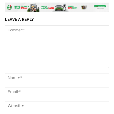
LEAVE A REPLY
Comment:
Na
Ema
Web