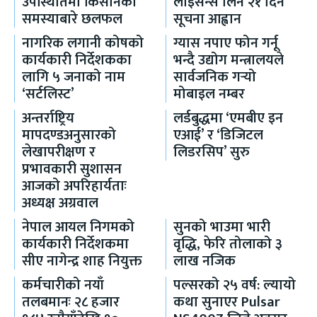
उपस्थितिमा किसानका
लाइसेन्स लिन २१ दिने
समस्याबारे छलफल
सूचना आह्वान
नागरिक लगानी कोषको
ग्यास नपाए फोन गर्नू
कार्यकारी निर्देशकका
भन्दै उद्योग मन्त्रालयले
लागि ५ जनाको नाम
सार्वजनिक गर्‍यो
‘सर्टलिस्ट’
मोबाइल नम्बर
अन्तर्राष्ट्रिय
लर्डबुद्धमा ‘एमबीए इन
मापदण्डअनुसारको
एआई’ र ‘डिजिटल
लेखापरीक्षण र
लिडरसिप’ सुरु
प्रभावकारी सुशासन
आजको अपरिहार्यताः
अध्यक्ष अग्रवाल
नेपाल आयल निगमको
सुनको भाउमा भारी
कार्यकारी निर्देशकमा
वृद्धि, फेरि तोलाको ३
सीए नागेन्द्र शाह नियुक्त
लाख नजिक
कर्मचारीको नयाँ
पल्सरको २५ वर्ष: ल्यायो
तलबमानः २८ हजार
कथा सुनाएर Pulsar