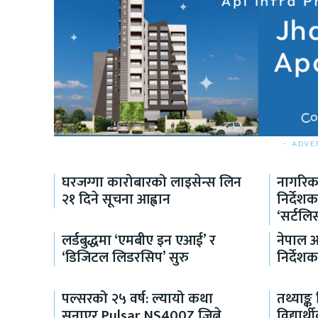
- ADVE
घरजग्गा कारोबारको लाइसेन्स लिन
नागरिक
२१ दिने सूचना आह्वान
निर्दे
‘सर्टलिस
लर्डबुद्धमा ‘एमबीए इन एआई’ र
नेपाल 
‘डिजिटल लिडरसिप’ सुरु
निर्देशक
पल्सरको २५ वर्ष: ल्यायो कथा
तथ्याङ्
सुनाएर Pulsar NS400Z जित्ने
विद्यार्