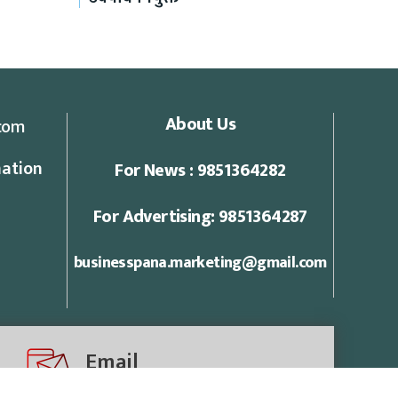
About Us
com
ation
For News : 9851364282
For Advertising: 9851364287
businesspana.marketing@gmail.com
Email
businesspananews@gmail.com