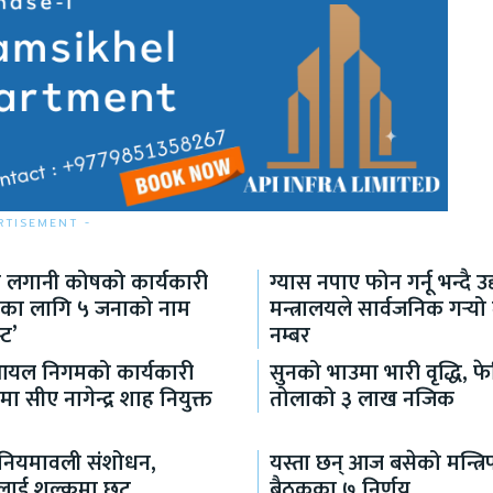
RTISEMENT -
 लगानी कोषको कार्यकारी
ग्यास नपाए फोन गर्नू भन्दै उद
शकका लागि ५ जनाको नाम
मन्त्रालयले सार्वजनिक गर्‍य
्ट’
नम्बर
आयल निगमको कार्यकारी
सुनको भाउमा भारी वृद्धि, फे
मा सीए नागेन्द्र शाह नियुक्त
तोलाको ३ लाख नजिक
क नियमावली संशोधन,
यस्ता छन् आज बसेको मन्त्रि
थीलाई शुल्कमा छुट
बैठकका ७ निर्णय