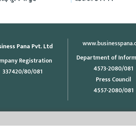
www.businesspana.
siness Pana Pvt. Ltd
Department of Inform
mpany Registration
4573-2080/081
337420/80/081
Press Council
4557-2080/081
ess
Contact