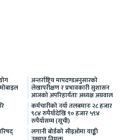
्योग
अन्तर्राष्ट्रिय मापदण्डअनुसारको
ो मोबाइल
लेखापरीक्षण र प्रभावकारी सुशासन
आजको अपरिहार्यताः अध्यक्ष अग्रवाल
रि
कर्मचारीको नयाँ तलबमानः २८ हजार
९८४ रुपैयाँदेखि ९० हजार ५९४
रुपैयाँसम्म (सूची)
परिषद्
लगानी बोर्डको सीइओमा याङ्की
उक्याव नियुक्त