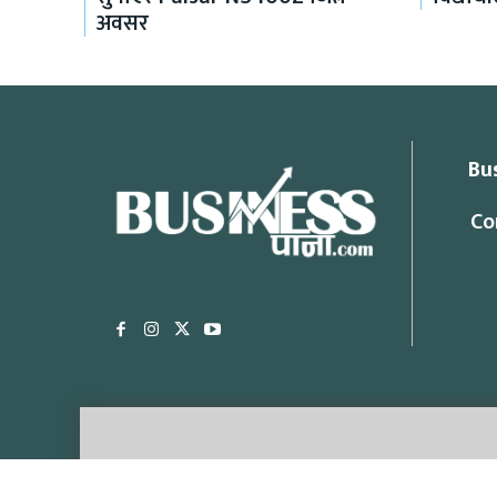
अवसर
Bu
Co
Office Addr