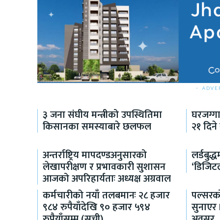
- ADVE
३ जना संघीय मन्त्रीको उपस्थितिमा
घरजग्ग
किसानका समस्याबारे छलफल
२१ दिने
अन्तर्राष्ट्रिय मापदण्डअनुसारको
लर्डबुद
लेखापरीक्षण र प्रभावकारी सुशासन
‘डिजिट
आजको अपरिहार्यताः अध्यक्ष अग्रवाल
कर्मचारीको नयाँ तलबमानः २८ हजार
पल्सरको
९८४ रुपैयाँदेखि ९० हजार ५९४
सुनाएर
रुपैयाँसम्म (सूची)
अवसर