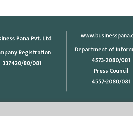
www.businesspana.
siness Pana Pvt. Ltd
Department of Inform
mpany Registration
4573-2080/081
337420/80/081
Press Council
4557-2080/081
ess
Contact
ndu
9851364287