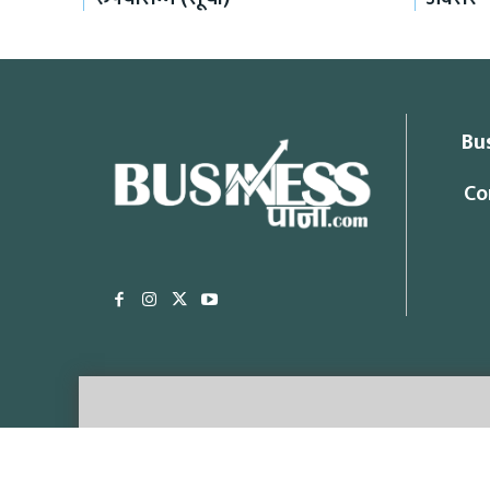
Bu
Co
Office Addr
Lazimpat, Kathma