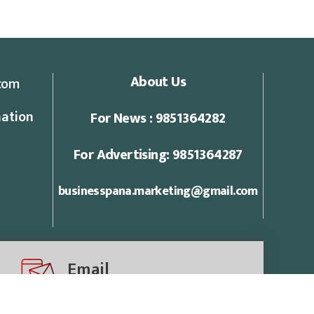
About Us
com
ation
For News : 9851364282
For Advertising: 9851364287
businesspana.marketing@gmail.com
Email
businesspananews@gmail.com
info@businesspana.com