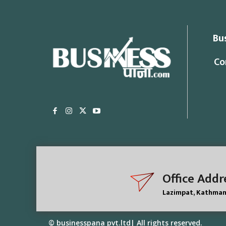
Bu
Co
Office Addr
Lazimpat, Kathma
© businesspana pvt.ltd| All rights reserved.