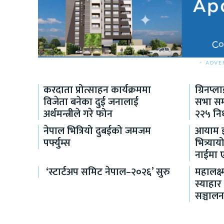
- ADVE
करदाता प्रोत्साहन कार्यक्रममा
ग्रिनप्
विजेता बनेका दुई जनालाई
सभा सम्
अर्थमन्त्रीले गरे फोन
२२५ निर
नेपाल भित्रियो दुबईको जमजम
आयाम इन
पर्फ्युम्स
भित्र्य
नाईमा एक
‘स्टार्टअप समिट नेपाल–२०२६’ सुरु
महालक्ष्
स्याहार
सञ्चाल