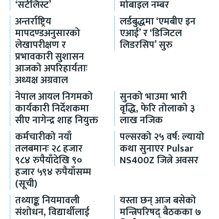
‘सर्टलिस्ट’
मोबाइल नम्बर
अन्तर्राष्ट्रिय
लर्डबुद्धमा ‘एमबीए इन
मापदण्डअनुसारको
एआई’ र ‘डिजिटल
लेखापरीक्षण र
लिडरसिप’ सुरु
प्रभावकारी सुशासन
आजको अपरिहार्यताः
अध्यक्ष अग्रवाल
नेपाल आयल निगमको
सुनको भाउमा भारी
कार्यकारी निर्देशकमा
वृद्धि, फेरि तोलाको ३
सीए नागेन्द्र शाह नियुक्त
लाख नजिक
कर्मचारीको नयाँ
पल्सरको २५ वर्ष: ल्यायो
तलबमानः २८ हजार
कथा सुनाएर Pulsar
९८४ रुपैयाँदेखि ९०
NS400Z जित्ने अवसर
हजार ५९४ रुपैयाँसम्म
(सूची)
तथ्याङ्क नियमावली
यस्ता छन् आज बसेको
संशोधन, विद्यार्थीलाई
मन्त्रिपरिषद् बैठकका ७