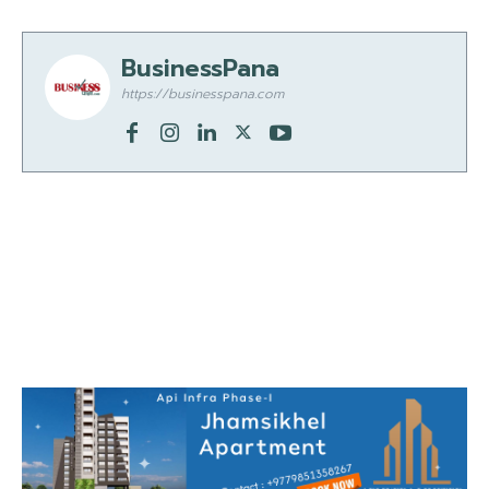
BusinessPana
https://businesspana.com