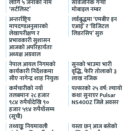
लागि ५ जनाको नाम
सार्वजनिक गर्‍यो
‘सर्टलिस्ट’
मोबाइल नम्बर
अन्तर्राष्ट्रिय
लर्डबुद्धमा ‘एमबीए इन
मापदण्डअनुसारको
एआई’ र ‘डिजिटल
लेखापरीक्षण र
लिडरसिप’ सुरु
प्रभावकारी सुशासन
आजको अपरिहार्यताः
अध्यक्ष अग्रवाल
नेपाल आयल निगमको
सुनको भाउमा भारी
कार्यकारी निर्देशकमा
वृद्धि, फेरि तोलाको ३
सीए नागेन्द्र शाह नियुक्त
लाख नजिक
कर्मचारीको नयाँ
पल्सरको २५ वर्ष: ल्यायो
तलबमानः २८ हजार
कथा सुनाएर Pulsar
९८४ रुपैयाँदेखि ९०
NS400Z जित्ने अवसर
हजार ५९४ रुपैयाँसम्म
(सूची)
तथ्याङ्क नियमावली
यस्ता छन् आज बसेको