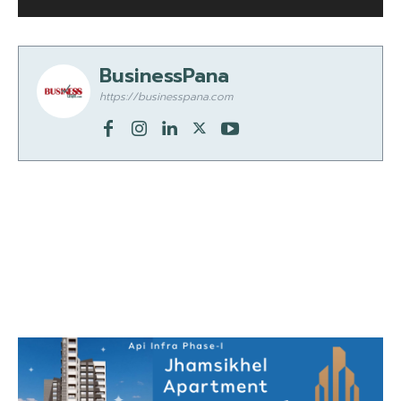
BusinessPana
https://businesspana.com