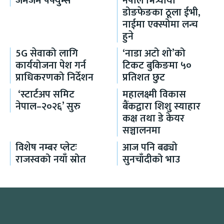
जमजम पर्फ्युम्स
नेपाल भित्र्यायो
डोङफेङका ठूला ईभी,
नाईमा एक्स्पोमा लन्च
हुने
5G सेवाको लागि
‘नाडा अटो शो’को
कार्ययोजना पेश गर्न
टिकट बुकिङमा ५०
प्राधिकरणको निर्देशन
प्रतिशत छुट
‘स्टार्टअप समिट
महालक्ष्मी विकास
नेपाल–२०२६’ सुरु
बैंकद्वारा शिशु स्याहार
कक्ष तथा डे केयर
सञ्चालनमा
विशेष नम्बर प्लेटः
आज पनि बढ्यो
राजस्वको नयाँ स्रोत
सुनचाँदीको भाउ