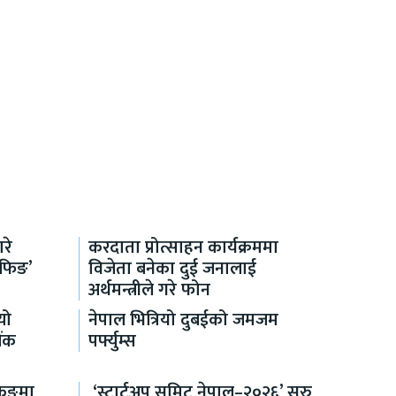
रे
करदाता प्रोत्साहन कार्यक्रममा
रिफिङ’
विजेता बनेका दुई जनालाई
अर्थमन्त्रीले गरे फोन
यो
नेपाल भित्रियो दुबईको जमजम
ैंक
पर्फ्युम्स
किङमा
‘स्टार्टअप समिट नेपाल–२०२६’ सुरु