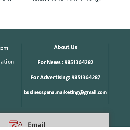
About Us
com
ation
For News : 9851364282
For Advertising: 9851364287
businesspana.marketing@gmail.com
Email