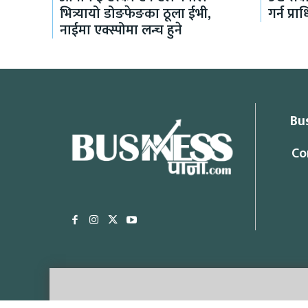
भित्र्यायो डोङफेङका ठूला ईभी,
गर्न प्
नाईमा एक्स्पोमा लन्च हुने
Bu
Co