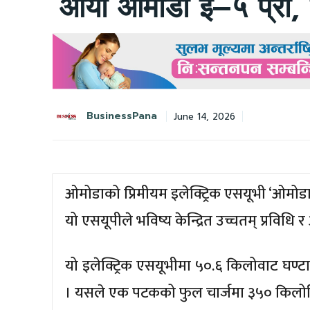
आयो ओमोडा ई–५ प्रो, य
BusinessPana
June 14, 2026
ओमोडाको प्रिमीयम इलेक्ट्रिक एसयूभी ‘ओमोड
यो एसयूपीले भविष्य केन्द्रित उच्चतम् प्रवि
यो इलेक्ट्रिक एसयूभीमा ५०.६ किलोवाट घण्ट
। यसले एक पटकको फुल चार्जमा ३५० किलोमिट