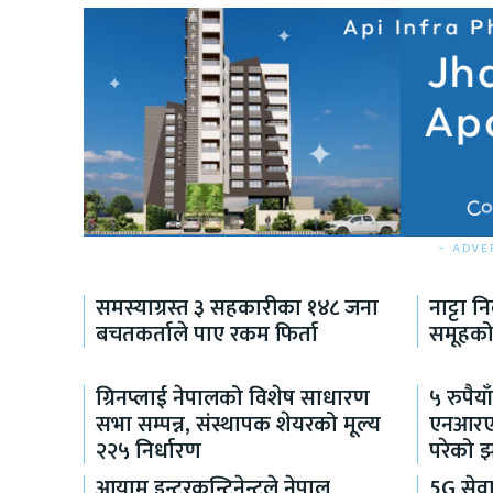
- ADVE
समस्याग्रस्त ३ सहकारीका १४८ जना
नाट्टा न
बचतकर्ताले पाए रकम फिर्ता
समूहको 
ग्रिनप्लाई नेपालको विशेष साधारण
५ रुपैया
सभा सम्पन्न, संस्थापक शेयरको मूल्य
एनआरएनक
२२५ निर्धारण
परेको 
आयाम इन्टरकन्टिनेन्टले नेपाल
5G सेव