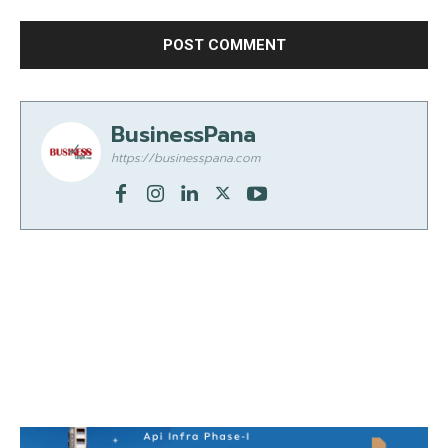
BusinessPana
https://businesspana.com