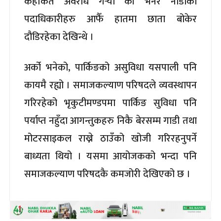
कहीँकतै अवरोध गर्‍यो की भनेर नाडाका
पदाधिकारीहरु आफैँ हातमा छाता बोकेर
दौडिरहेका देखिन्थे ।
अर्को भनेको, पार्किङको असुविधा यसपाली पनि
कायमै रह्यो । समाजकल्याण परिषदले व्यवस्थापन
गरिरहेको भृकुटीमण्डपमा पार्किङ सुविधा पनि
पर्याप्त नहुँदा आगन्तुकहरु निकै बेरसम्म गाडी तथा
मोटरसाइकल राख्ने ठाउँको खोजी गरिरहनुपर्ने
बाध्यता थियो । यसमा आयोजकको भन्दा पनि
समाजकल्याण परिषदकै कमजोरी देखिएको छ ।