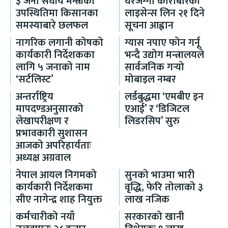
३ जना संघीय मन्त्रीको
घरजग्गा कारोबारको
उपस्थितिमा किसानका
लाइसेन्स लिन २१ दिने
समस्याबारे छलफल
सूचना आह्वान
नागरिक लगानी कोषको
ग्यास नपाए फोन गर्नू
कार्यकारी निर्देशकका
भन्दै उद्योग मन्त्रालयले
लागि ५ जनाको नाम
सार्वजनिक गर्‍यो
‘सर्टलिस्ट’
मोबाइल नम्बर
अन्तर्राष्ट्रिय
लर्डबुद्धमा ‘एमबीए इन
मापदण्डअनुसारको
एआई’ र ‘डिजिटल
लेखापरीक्षण र
लिडरसिप’ सुरु
प्रभावकारी सुशासन
आजको अपरिहार्यताः
अध्यक्ष अग्रवाल
नेपाल आयल निगमको
सुनको भाउमा भारी
कार्यकारी निर्देशकमा
वृद्धि, फेरि तोलाको ३
सीए नागेन्द्र शाह नियुक्त
लाख नजिक
कर्मचारीको नयाँ
सरकारको खानी