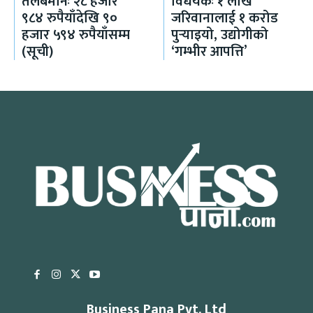
तलबमानः २८ हजार
विधेयकः १ लाख
९८४ रुपैयाँदेखि ९०
जरिवानालाई १ करोड
हजार ५९४ रुपैयाँसम्म
पुर्‍याइयो, उद्योगीको
(सूची)
‘गम्भीर आपत्ति’
Business Pana Pvt. Ltd