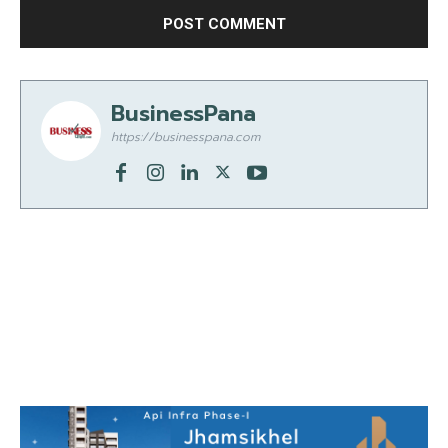
BusinessPana
https://businesspana.com