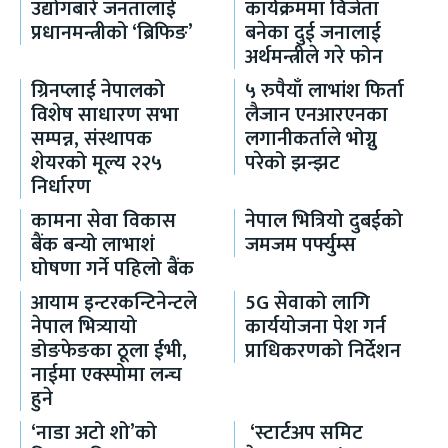
उद्योगबारे जनतालाई
कार्यक्रममा विजेता
प्रधानमन्त्रीको ‘ब्रिफिङ’
बनेका दुई जनालाई
अर्थमन्त्रीले गरे फोन
ग्रिनप्लाई नेपालको
५ रुपैयाँ लाभांश फिर्ता
विशेष साधारण सभा
लैजान एनआरएनका
सम्पन्न, संस्थापक
लगानीकर्ताले भोग्नु
शेयरको मूल्य २२५
परेको झन्झट
निर्धारण
कामना सेवा विकास
नेपाल भित्रियो दुबईको
बैंक बन्यो लाभाशं
जमजम पर्फ्युम्स
घोषणा गर्ने पहिलो बैंक
आयाम इन्टरकन्टिनेन्टले
5G सेवाको लागि
नेपाल भित्र्यायो
कार्ययोजना पेश गर्न
डोङफेङका ठूला ईभी,
प्राधिकरणको निर्देशन
नाईमा एक्स्पोमा लन्च
हुने
‘नाडा अटो शो’को
‘स्टार्टअप समिट