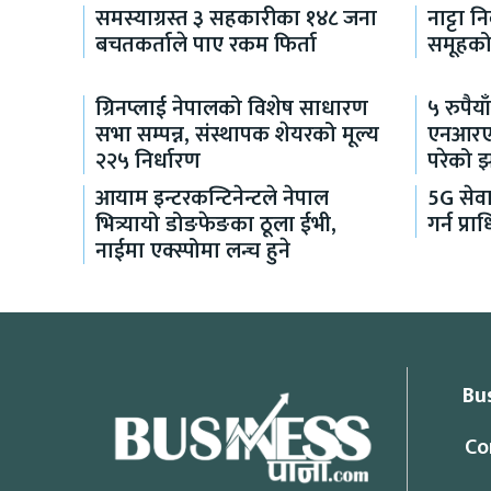
समस्याग्रस्त ३ सहकारीका १४८ जना
नाट्टा न
बचतकर्ताले पाए रकम फिर्ता
समूहको 
ग्रिनप्लाई नेपालको विशेष साधारण
५ रुपैया
सभा सम्पन्न, संस्थापक शेयरको मूल्य
एनआरएनक
२२५ निर्धारण
परेको 
आयाम इन्टरकन्टिनेन्टले नेपाल
5G सेव
भित्र्यायो डोङफेङका ठूला ईभी,
गर्न प्
नाईमा एक्स्पोमा लन्च हुने
Bu
Co