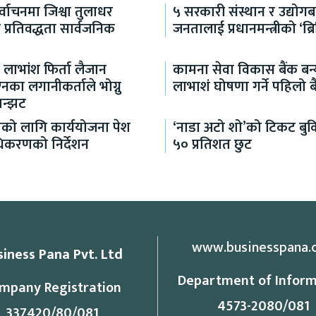
िर्वाचनमा जिश्वा तुलाधर
५ सरकारी संस्थान र उद्योगबा
प्रतिवद्धता सार्वजनिक
जनतालाई प्रधानमन्त्रीको ‘ब्
ँ लाभांश फिर्ता लैजान
कामना सेवा विकास बैंक बन्
ा लगानीकर्ताले भोग्नु
लाभाशं घोषणा गर्ने पहिलो ब
झन्झट
ाको लागि कार्ययोजना पेश
‘नाडा अटो शो’को टिकट बु
राधिकरणको निर्देशन
५० प्रतिशत छुट
www.businesspana.
siness Pana Pvt. Ltd
Department of Inform
mpany Registration
4573-2080/081
337420/80/081