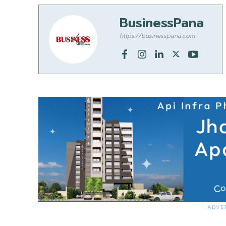
BusinessPana
https://businesspana.com
- ADVE