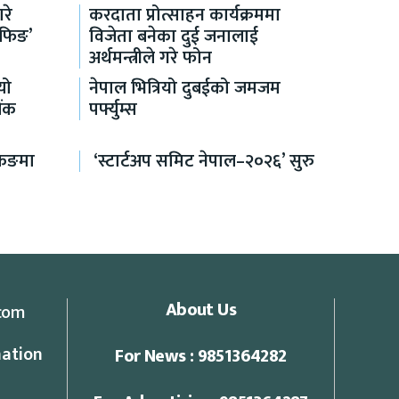
रे
करदाता प्रोत्साहन कार्यक्रममा
रिफिङ’
विजेता बनेका दुई जनालाई
अर्थमन्त्रीले गरे फोन
यो
नेपाल भित्रियो दुबईको जमजम
ैंक
पर्फ्युम्स
किङमा
‘स्टार्टअप समिट नेपाल–२०२६’ सुरु
About Us
com
ation
For News : 9851364282