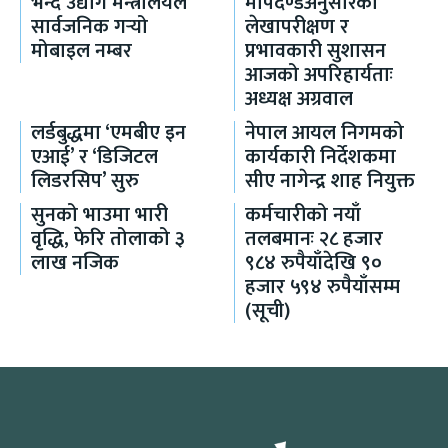
भन्दै उद्योग मन्त्रालयले
मापदण्डअनुसारको
सार्वजनिक गर्‍यो
लेखापरीक्षण र
मोबाइल नम्बर
प्रभावकारी सुशासन
आजको अपरिहार्यताः
अध्यक्ष अग्रवाल
लर्डबुद्धमा ‘एमबीए इन
नेपाल आयल निगमको
एआई’ र ‘डिजिटल
कार्यकारी निर्देशकमा
लिडरसिप’ सुरु
सीए नागेन्द्र शाह नियुक्त
सुनको भाउमा भारी
कर्मचारीको नयाँ
वृद्धि, फेरि तोलाको ३
तलबमानः २८ हजार
लाख नजिक
९८४ रुपैयाँदेखि ९०
हजार ५९४ रुपैयाँसम्म
(सूची)