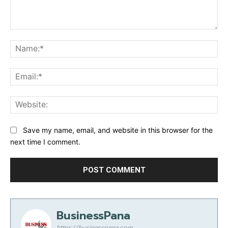
Comment:
Na
Ema
Web
Save my name, email, and website in this browser for the
next time I comment.
BusinessPana
https://businesspana.com